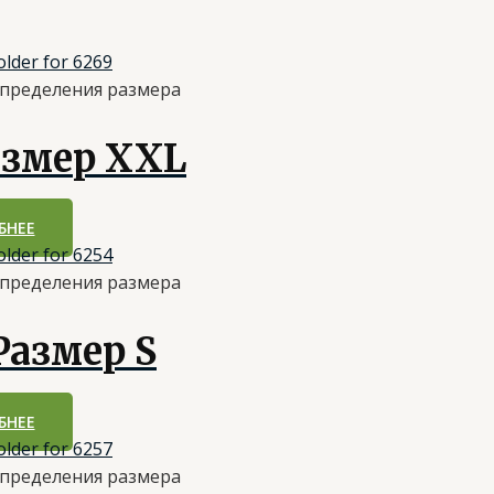
определения размера
змер XXL
БНЕЕ
определения размера
азмер S
БНЕЕ
определения размера