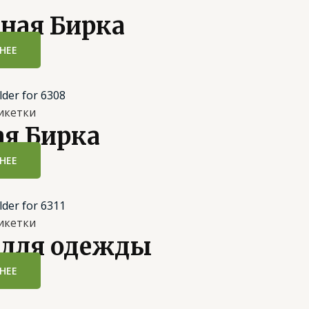
аная Бирка
НЕЕ
икетки
ая Бирка
НЕЕ
икетки
 для одежды
НЕЕ