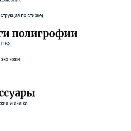
струкция по стирке)
ги полигрофии
з ПВХ
 эко кожи
ссуары
кие этикетки