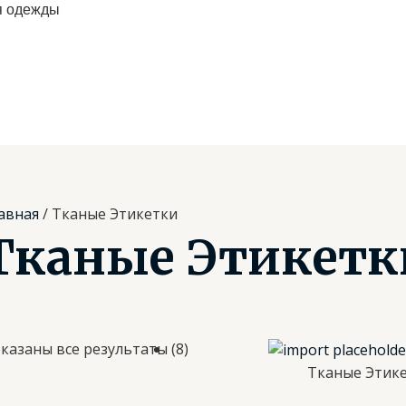
я одежды
авная
/ Тканые Этикетки
Тканые Этикетк
казаны все результаты (8)
Тканые Этик