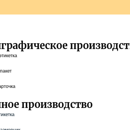
графическое производст
этикетка
пакет
арточка
ное производство
тикетка
размерник