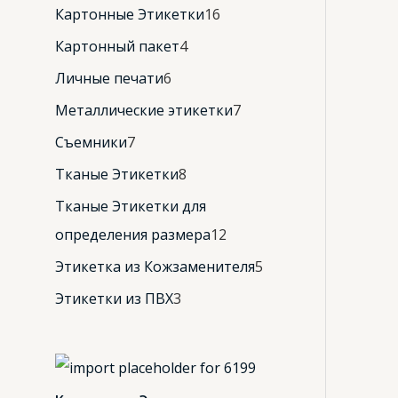
Картонные Этикетки
16
Картонный пакет
4
Личные печати
6
Металлические этикетки
7
Съемники
7
Тканые Этикетки
8
Тканые Этикетки для
определения размера
12
Этикетка из Кожзаменителя
5
Этикетки из ПВХ
3