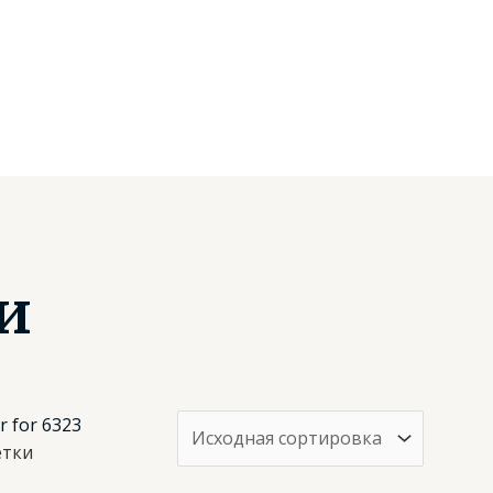
и
етки