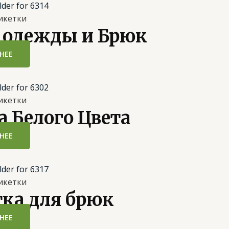
икетки
я одежды и Брюк
НЕЕ
икетки
а Белого Цвета
НЕЕ
икетки
тка для брюк
НЕЕ