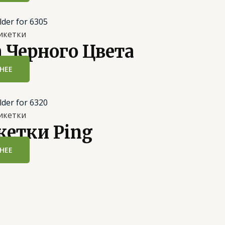
икетки
 Черного Цвета
НЕЕ
икетки
кетки Ping
НЕЕ