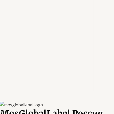
MosGlobalLabel Россия